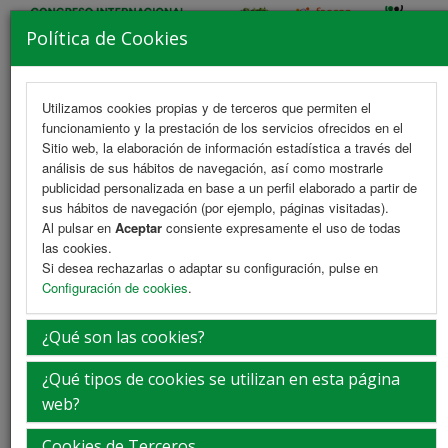
Política de Cookies
Utilizamos cookies propias y de terceros que permiten el
funcionamiento y la prestación de los servicios ofrecidos en el
MENU
Sitio web, la elaboración de información estadística a través del
análisis de sus hábitos de navegación, así como mostrarle
publicidad personalizada en base a un perfil elaborado a partir de
sus hábitos de navegación (por ejemplo, páginas visitadas).
Congresos anteriores
Al pulsar en
Aceptar
consiente expresamente el uso de todas
las cookies.
Si desea rechazarlas o adaptar su configuración, pulse en
Configuración de cookies
.
XIII CONGRESO DE FAECAP, II CONGRESO
ACALEFYC Y X ENCUENTRO DE TUTORES 2025
¿Qué son las cookies?
¿Qué tipos de cookies se utilizan en esta página
web?
XII CONGRESO DE FAECAP Y XII CONGRESO
ASANEC 2023
Cookies de Terceros