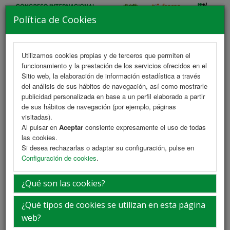
Política de Cookies
Utilizamos cookies propias y de terceros que permiten el
funcionamiento y la prestación de los servicios ofrecidos en el
MENU
Sitio web, la elaboración de información estadística a través
del análisis de sus hábitos de navegación, así como mostrarle
publicidad personalizada en base a un perfil elaborado a partir
de sus hábitos de navegación (por ejemplo, páginas
Presentación
visitadas).
Al pulsar en
Aceptar
consiente expresamente el uso de todas
las cookies.
Con entusiasmo y compromiso os damos la bienvenida al XIV
Si desea rechazarlas o adaptar su configuración, pulse en
Congreso Internacional de Enfermería Familiar y Comunitaria FAECAP,
Configuración de cookies
.
I Congreso de SEFyCEx y XI Encuentro de Tutores, que se celebrará
los días 7, 8 y 9 de abril de 2027 en la histórica ciudad de Mérida. Esta
edición adquiere un significado especial, no solo por su enclave
¿Qué son las cookies?
emblemático, sino también por el momento que atraviesa nuestra
especialidad. ...
¿Qué tipos de cookies se utilizan en esta página
web?
Leer más