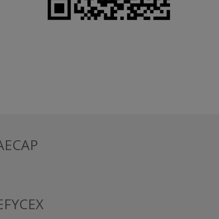
FAECAP
SEFYCEX