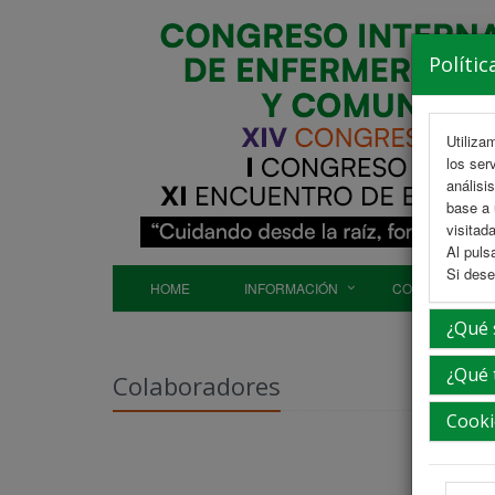
Polític
Utiliza
los ser
análisi
base a 
visitada
Al puls
Si dese
HOME
INFORMACIÓN
COMITÉS
¿Qué 
¿Qué 
Colaboradores
Cooki