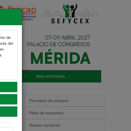
ción de
avés del
 en
as
. COMERCIAL
ÁREA PERSONAL
Formulario de contacto
Plano de exposición
Dossier comercial