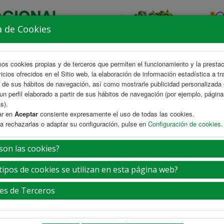
a de Cookies
mos cookies propias y de terceros que permiten el funcionamiento y la presta
vicios ofrecidos en el Sitio web, la elaboración de información estadística a tr
s de sus hábitos de navegación, así como mostrarle publicidad personalizada
un perfil elaborado a partir de sus hábitos de navegación (por ejemplo, págin
s).
ar en
Aceptar
consiente expresamente el uso de todas las cookies.
a rechazarlas o adaptar su configuración, pulse en
Configuración de cookies
.
AREA CIENTÍFICA
INSCRIPCIÓN
ALOJAMIENTO
EXP
son las cookies?
tipos de cookies se utilizan en esta página web?
es de Terceros